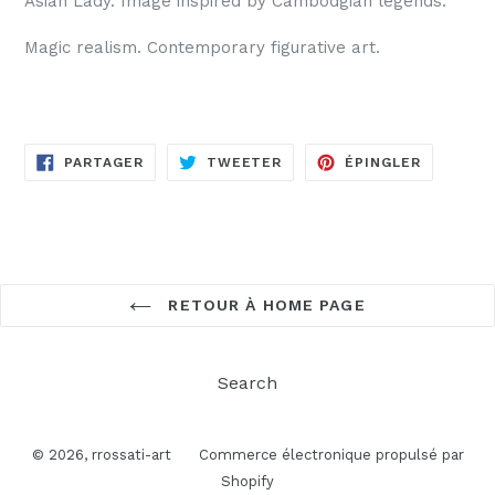
Asian Lady. Image inspired by Cambodgian legends.
Magic realism. Contemporary figurative art.
PARTAGER
TWEETER
ÉPINGLE
PARTAGER
TWEETER
ÉPINGLER
SUR
SUR
SUR
FACEBOOK
TWITTER
PINTERE
RETOUR À HOME PAGE
Search
© 2026,
rrossati-art
Commerce électronique propulsé par
Shopify